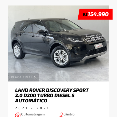
Ordenação Padrão
154.990
R$
Menor Preço
Maior Preço
APLICAR
Final da Placa
1
2
3
PLACA FINAL
6
4
5
6
LAND ROVER DISCOVERY SPORT
2.0 D200 TURBO DIESEL S
7
8
9
AUTOMÁTICO
0
2021
-
2021
Quilometragem:
Câmbio: