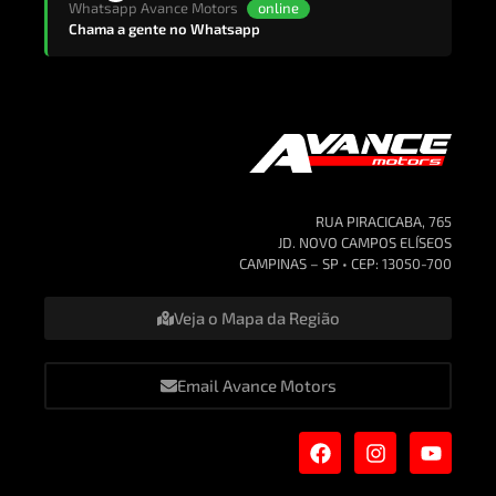
Whatsapp Avance Motors
online
Chama a gente no Whatsapp
Tipo de Veículo:
ESPORTIVO
HATCH
RUA PIRACICABA, 765
JD. NOVO CAMPOS ELÍSEOS
CAMPINAS – SP • CEP: 13050-700
Veja o Mapa da Região
PICAPE
SEDAN
Email Avance Motors
SUV
UTILITARIO