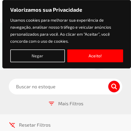
Valorizamos sua Privacidade
Usamos cookies para melhorar sua experiência de
navegação, analisar nosso tráfego e veicular anúncios
Estoque
personalizados para você. Ao clicar em “Aceitar”, você
concorda com o uso de cookies.
Encontre o automóvel perfeito para você e sua
família! Veículos revisados, com a garantia e a
Negar
Aceito!
qualidade que só a Avance oferece!
Buscar
Mais Filtros
Ordenar por:
Resetar Filtros