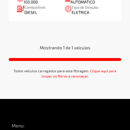
103.000
AUTOMÁTICO
Combustível:
Tipo de Direção:
APLICAR
DIESEL
ELETRICA
Faixa de Preço:
R$
R$
-
Mostrando 1 de 1 veículos
Todos veículos carregados para esta filtragem.
Clique aqui para
APLICAR
limpar os filtros e recomeçar
.
Quilometragem:
Km
Km
-
Menu: