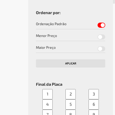
Ordenar por:
Ordenação Padrão
Menor Preço
Maior Preço
APLICAR
Final da Placa
1
2
3
4
5
6
7
8
9