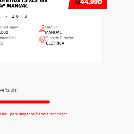
44.990
R$
 4P MANUAL
2
-
2013
lometragem:
Câmbio:
.000
MANUAL
bustível:
Tipo de Direção:
EX
ELETRICA
veículos
e aqui para limpar os filtros e recomeçar
.