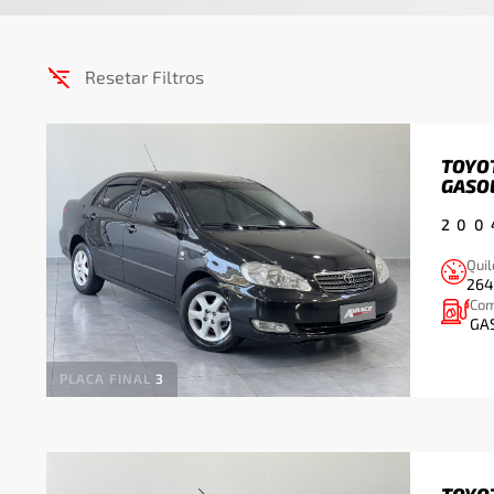
Resetar Filtros
TOYOT
GASO
200
Qui
264
Com
GA
PLACA FINAL
3
TOYOT