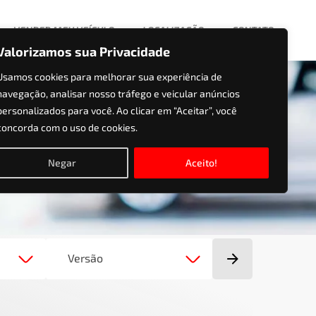
VENDER MEU VEÍCULO
LOCALIZAÇÃO
CONTATO
Valorizamos sua Privacidade
Usamos cookies para melhorar sua experiência de
navegação, analisar nosso tráfego e veicular anúncios
personalizados para você. Ao clicar em “Aceitar”, você
concorda com o uso de cookies.
Negar
Aceito!
Versão