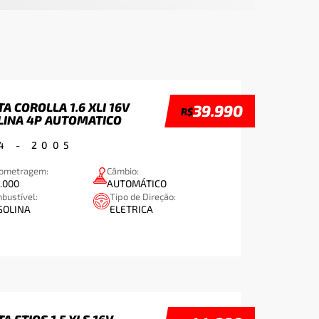
A COROLLA 1.6 XLI 16V
39.990
R$
LINA 4P AUTOMATICO
4
-
2005
lometragem:
Câmbio:
.000
AUTOMÁTICO
bustível:
Tipo de Direção:
SOLINA
ELETRICA
A ETIOS 1.5 XLS 16V