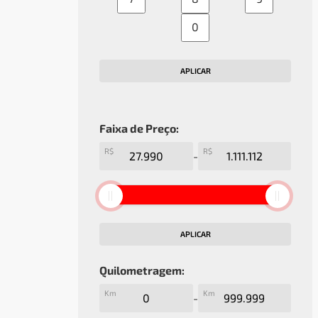
0
APLICAR
Faixa de Preço:
R$
R$
-
APLICAR
Quilometragem:
Km
Km
-