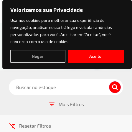
Valorizamos sua Privacidade
Usamos cookies para melhorar sua experiência de
navegação, analisar nosso tráfego e veicular anúncios
Estoque
personalizados para você. Ao clicar em “Aceitar”, você
concorda com o uso de cookies.
Encontre o automóvel perfeito para você e sua
família! Veículos revisados, com a garantia e a
Negar
Aceito!
qualidade que só a Avance oferece!
Buscar
Mais Filtros
Ordenar por:
Resetar Filtros