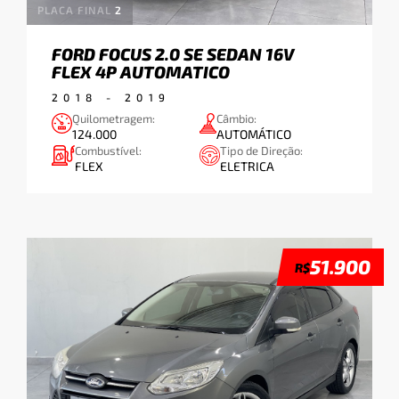
PLACA FINAL
2
FORD FOCUS 2.0 SE SEDAN 16V
Tipo de Veículo:
FLEX 4P AUTOMATICO
2018
-
2019
Quilometragem:
Câmbio:
124.000
AUTOMÁTICO
Combustível:
Tipo de Direção:
ESPORTIVO
HATCH
FLEX
ELETRICA
51.900
R$
PICAPE
SEDAN
SUV
UTILITARIO