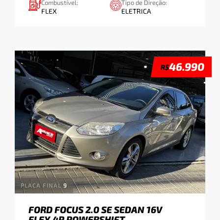
Combustível:
Tipo de Direção:
FLEX
ELETRICA
APLICAR
Faixa de Preço:
46.990
R$
R$
R$
-
APLICAR
Quilometragem:
Km
Km
-
PLACA FINAL
9
FORD FOCUS 2.0 SE SEDAN 16V
FLEX 4P POWERSHIFT