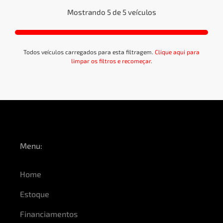
Mostrando 5 de 5 veículos
ELETRICA
HIDRAULICA
Todos veículos carregados para esta filtragem.
Clique aqui para
limpar os filtros e recomeçar
.
MECANICA
APLICAR
Cores:
Menu:
Home
AMARELO
AZUL
BRANCO
CINZA
MARROM
PRATA
PRETO
Estoque
VERDE
VERMELHO
Financiamentos