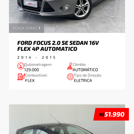
PLACA FINAL
1
VAN
WAGON/PERUA
FORD FOCUS 2.0 SE SEDAN 16V
FLEX 4P AUTOMATICO
2014
-
2015
APLICAR
Quilometragem:
Câmbio:
129.000
AUTOMÁTICO
Combustível:
Tipo de Direção:
FLEX
ELETRICA
Tipo de Combustível:
DIESEL
FLEX
51.990
R$
GASOLINA