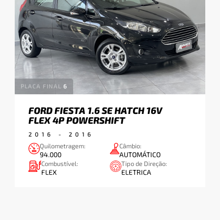
HIBRIDO
APLICAR
Tipo de Transmissão:
PLACA FINAL
6
AUTOMÁTICO
FORD FIESTA 1.6 SE HATCH 16V
FLEX 4P POWERSHIFT
AUTOMATIZADO
2016
-
2016
MANUAL
Quilometragem:
Câmbio:
94.000
AUTOMÁTICO
Combustível:
Tipo de Direção:
FLEX
ELETRICA
APLICAR
Tipo de Direção: