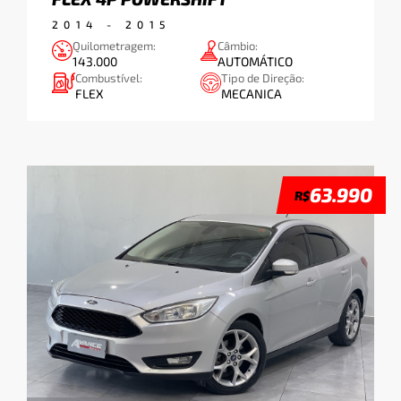
APLICAR
2014
-
2015
Quilometragem:
Câmbio:
143.000
AUTOMÁTICO
Combustível:
Tipo de Direção:
Ano do Modelo:
FLEX
MECANICA
-
63.990
R$
APLICAR
Acessórios:
APLICAR