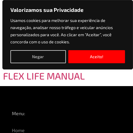
Valorizamos sua Privacidade
Usamos cookies para melhorar sua experiência de
navegação, analisar nosso tráfego e veicular anúncios
Versões:
1.0 12V SCE
personalizados para você. Ao clicar em “Aceitar”, você
concorda com o uso de cookies.
FLEX LIFE MANUAL
Negar
Aceito!
RENAULT KWID 1.0 12V SCE
FLEX LIFE MANUAL
Menu:
Home