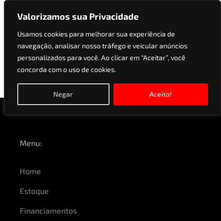
Valorizamos sua Privacidade
Usamos cookies para melhorar sua experiência de
navegação, analisar nosso tráfego e veicular anúncios
Versões:
1.0 MI 8V
personalizados para você. Ao clicar em “Aceitar”, você
concorda com o uso de cookies.
FLEX 4P MANUAL
Negar
Aceito!
Menu:
Home
Estoque
Financiamentos