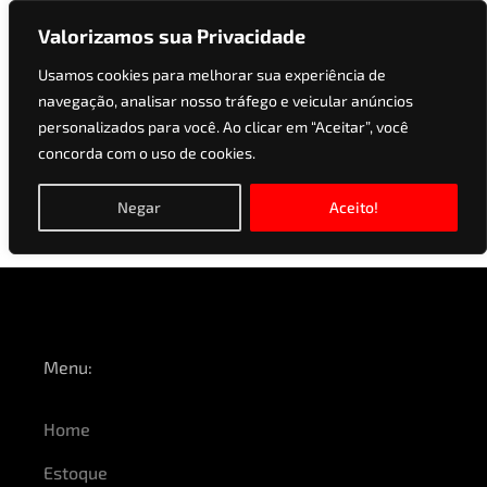
Valorizamos sua Privacidade
Usamos cookies para melhorar sua experiência de
navegação, analisar nosso tráfego e veicular anúncios
Versões:
1.5 DI I-VTEC
personalizados para você. Ao clicar em “Aceitar”, você
concorda com o uso de cookies.
TURBO FLEX
ADVANCE CVT
Negar
Aceito!
Menu:
Home
Estoque