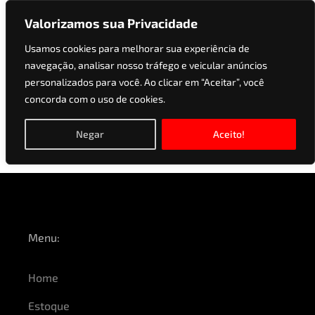
Valorizamos sua Privacidade
Usamos cookies para melhorar sua experiência de
navegação, analisar nosso tráfego e veicular anúncios
Versões:
2.0 16V
personalizados para você. Ao clicar em “Aceitar”, você
concorda com o uso de cookies.
TURBO GASOLINA M
SPORT AUTOMÁTICO
Negar
Aceito!
Menu:
Home
Estoque