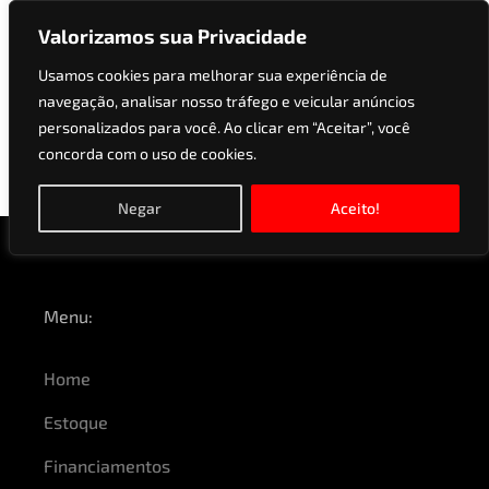
Valorizamos sua Privacidade
Usamos cookies para melhorar sua experiência de
navegação, analisar nosso tráfego e veicular anúncios
Versões:
2.0 SE 16V
personalizados para você. Ao clicar em “Aceitar”, você
concorda com o uso de cookies.
FLEX 4P POWERSHIFT
Negar
Aceito!
Menu:
Home
Estoque
Financiamentos