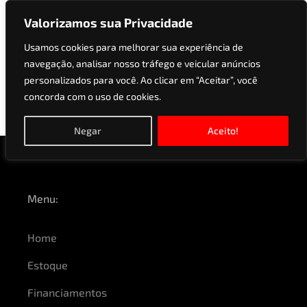
Valorizamos sua Privacidade
Usamos cookies para melhorar sua experiência de
navegação, analisar nosso tráfego e veicular anúncios
Versões:
INTENSE 1.6
personalizados para você. Ao clicar em “Aceitar”, você
concorda com o uso de cookies.
16V FLEX AUT
Negar
Aceito!
Menu:
Home
Estoque
Financiamentos