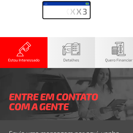
XXXXXX3
Estou Interessado
Detalhes
Quero Financiar
ENTRE EM CONTATO
COM A GENTE
Envie uma mensagem por aqui, venha