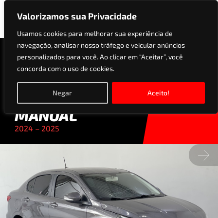
Valorizamos sua Privacidade
Usamos cookies para melhorar sua experiência de
navegação, analisar nosso tráfego e veicular anúncios
R$
78.99
personalizados para você. Ao clicar em “Aceitar”, você
FIAT CRONOS
concorda com o uso de cookies.
Financie em até
1.0 FIREFLY
60x
Negar
Aceito!
FLEX DRIVE
MANUAL
2024 – 2025