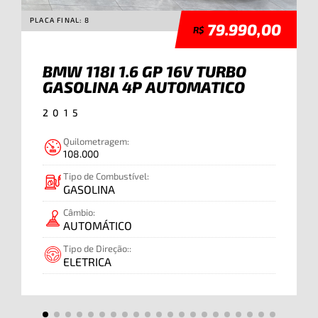
PLACA FINAL: 8
PLA
79.990,00
R$
BMW 118I 1.6 GP 16V TURBO
GASOLINA 4P AUTOMATICO
2015
Quilometragem:
108.000
Tipo de Combustível:
GASOLINA
Câmbio:
AUTOMÁTICO
Tipo de Direção::
ELETRICA